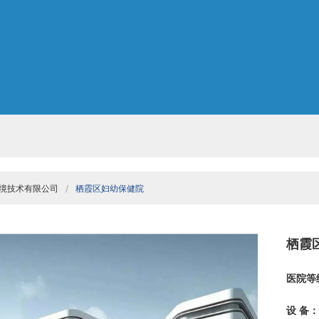
境技术有限公司
栖霞区妇幼保健院
栖霞
医院等
设 备：